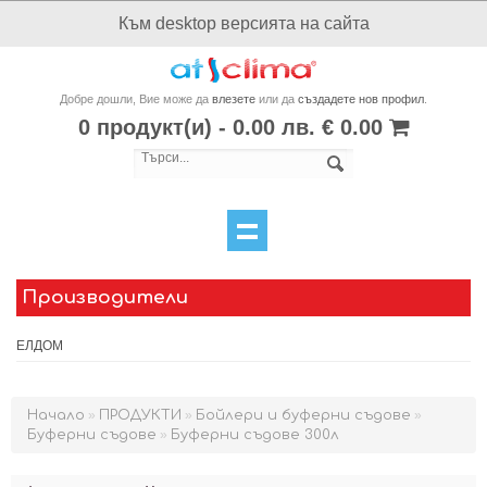
Към desktop версията на сайта
Добре дошли, Вие може да
влезете
или да
създадете нов профил
.
0 продукт(и) - 0.00 лв. € 0.00
Производители
ЕЛДОМ
Начало
»
ПРОДУКТИ
»
Бойлери и буферни съдове
»
Буферни съдове
»
Буферни съдове 300л