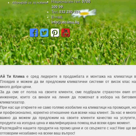
Национален тел:
0700
Абонирай се за новини
100 59
Тел:
032 280 324
E-mail:
info@atclima.bg
Ай Ти Клима
е сред лидерите в продажбата и монтажа на
климатици 
Пловдив
и можем да ви предложим климатични системи от висок клас на
много добри цени.
За да сме от полза на своите клиенти, сме подбрали страхотен екип от
инженери, които са винаги на линия да помогнат в избора на битовия
климатизатор.
При нас ще откриете не само голямо изобилие на климатици на промоция, но
и професионално, коректно отношение към всеки наш клиент. За нас е много
важно да можем да предложим на своите клиенти качество на услугите,
продукти на изгодна цена и квалифицирана помощ във всеки един момент.
Разгледайте нашите продукти на промо цени и
се свържете с нас
! Ние ще в
отговорим незабавно на всеки ваш въпрос!