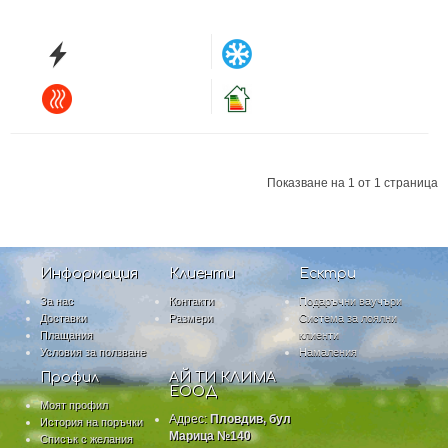
Показване на 1 от 1 страница
Информация
Клиенти
Есктри
За нас
Контакти
Подаръчни ваучъри
Доставки
Размери
Система за лоялни
Плащания
клиенти
Условия за ползване
Намаления
Профил
АЙ ТИ КЛИМА
ЕООД
Моят профил
Адрес:
Пловдив, бул
История на поръчки
Марица №140
Списък с желания