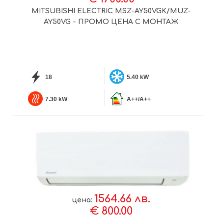
MITSUBISHI ELECTRIC MSZ-AY50VGK/MUZ-
AY50VG - ПРОМО ЦЕНА С МОНТАЖ
18
5.40 kW
7.30 kW
A++/A++
1564.66 лв.
цена:
€ 800.00