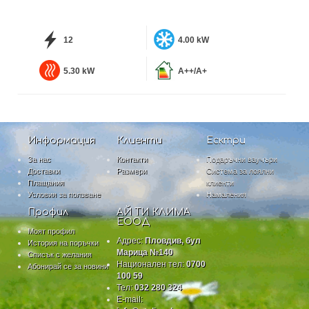
12
4.00 kW
5.30 kW
A++/A+
Информация
Клиенти
Есктри
За нас
Контакти
Подаръчни ваучъри
Доставки
Размери
Система за лоялни
Плащания
клиенти
Условия за ползване
Намаления
Профил
АЙ ТИ КЛИМА
ЕООД
Моят профил
Адрес:
Пловдив, бул
История на поръчки
Марица №140
Списък с желания
Национален тел:
0700
Абонирай се за новини
100 59
Тел:
032 280 324
E-mail: