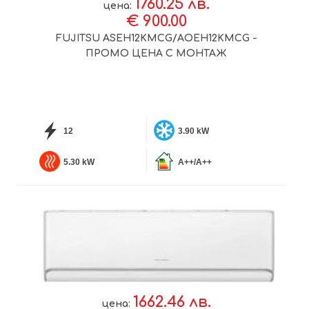
1760.25 лв.
цена:
€ 900.00
FUJITSU ASEH12KMCG/AOEH12KMCG -
ПРОМО ЦЕНА С МОНТАЖ
12
3.90 kW
5.30 kW
A++/A++
1662.46 лв.
цена: