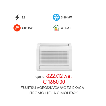
12
3.80 kW
4.80 kW
A++/A+
3227.12 лв.
цена:
€ 1650.00
FUJITSU AGEG12KVCA/AOEG12KVCA -
ПРОМО ЦЕНА С МОНТАЖ