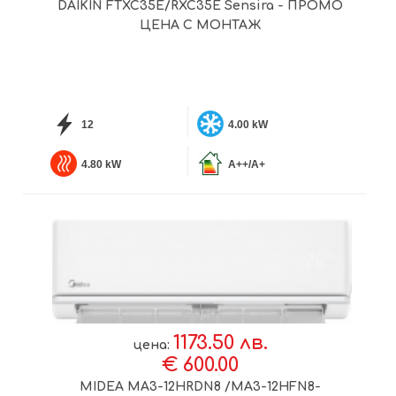
DAIKIN FTXC35E/RXC35E Sensira - ПРОМО
ЦЕНА С МОНТАЖ
12
4.00 kW
4.80 kW
A++/A+
1173.50 лв.
цена:
€ 600.00
MIDEA MA3-12HRDN8 /MA3-12HFN8-