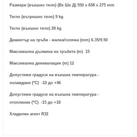
Размери (външно тяло) (Вx Шx Д) 550 x 658 x 275 mm
Тегло (вътрешно тяло) 9
kg
Тегло (външно тяло) 28
kg
Диаметър на тръби - малка/голяма (mm) 6.35/9.50
Максимална дължина на тръбите (m) 15
Максимална денивeлация (m) 12
Допустими градуси на външна температура -
o
охлаждане
(
C)
-10 до +46
Допустими градуси на външна температура -
o
отопление
(
C)
-15 до +18
Хладилен агент R32