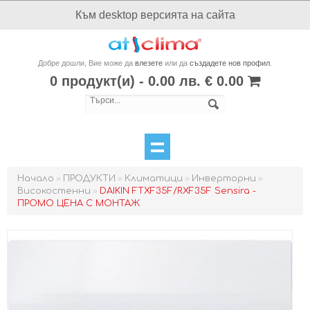
Към desktop версията на сайта
Добре дошли, Вие може да
влезете
или да
създадете нов профил
.
0 продукт(и) - 0.00 лв. € 0.00
Начало
»
ПРОДУКТИ
»
Климатици
»
Инверторни
»
Високостенни
»
DAIKIN FTXF35F/RXF35F Sensira -
ПРОМО ЦЕНА С МОНТАЖ