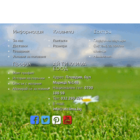
Информация
Клиенти
Есктри
За нас
Контакти
Подаръчни ваучъри
Доставки
Размери
Система за лоялни
Плащания
клиенти
Условия за ползване
Намаления
Профил
АЙ ТИ КЛИМА
ЕООД
Моят профил
Адрес:
Пловдив, бул
История на поръчки
Марица №140
Списък с желания
Национален тел:
0700
Абонирай се за новини
100 59
Тел:
032 280 324
E-mail:
info@atclima.bg