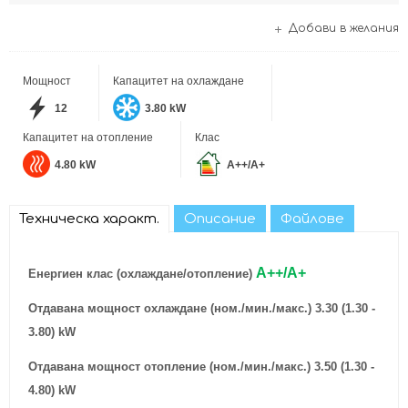
Добави в желания
Мощност
Капацитет на охлаждане
12
3.80 kW
Капацитет на отопление
Клас
4.80 kW
A++/A+
Техническа характ.
Описание
Файлове
A++/A+
Енергиен клас (охлаждане/отопление)
Отдавана мощност охлаждане
(ном./мин./макс.)
3.30 (1.30 -
3.80) kW
Отдавана мощност отопление
(ном./мин./макс.)
3.50 (1.30 -
4.80) kW