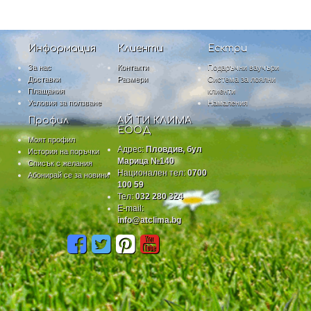
Информация
Клиенти
Есктри
За нас
Контакти
Подаръчни ваучъри
Доставки
Размери
Система за лоялни
Плащания
клиенти
Условия за ползване
Намаления
Профил
АЙ ТИ КЛИМА
ЕООД
Моят профил
Адрес:
Пловдив, бул
История на поръчки
Марица №140
Списък с желания
Национален тел:
0700
Абонирай се за новини
100 59
Тел:
032 280 324
E-mail:
info@atclima.bg