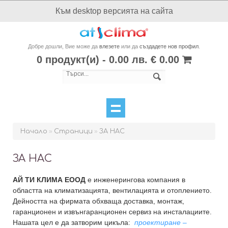
Към desktop версията на сайта
Добре дошли, Вие може да
влезете
или да
създадете нов профил
.
0 продукт(и) - 0.00 лв. € 0.00
Начало
»
Страници
»
ЗА НАС
ЗА НАС
АЙ ТИ КЛИМА ЕООД
е инженерингова компания в
областта на климатизацията, вентилацията и отоплението.
Дейността на фирмата обхваща доставка, монтаж,
гаранционен и извънгаранционен сервиз на инсталациите.
Нашата цел е да затворим цикъла:
проектиране –