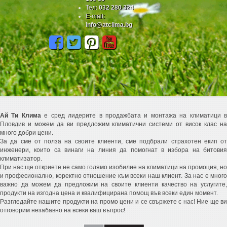
Тел:
032 280 324
E-mail:
info@atclima.bg
Ай Ти Клима
е сред лидерите в продажбата и монтажа на
климатици 
Пловдив
и можем да ви предложим климатични системи от висок клас на
много добри цени.
За да сме от полза на своите клиенти, сме подбрали страхотен екип от
инженери, които са винаги на линия да помогнат в избора на битовия
климатизатор.
При нас ще откриете не само голямо изобилие на климатици на промоция, но
и професионално, коректно отношение към всеки наш клиент. За нас е много
важно да можем да предложим на своите клиенти качество на услугите,
продукти на изгодна цена и квалифицирана помощ във всеки един момент.
Разгледайте нашите продукти на промо цени и
се свържете с нас
! Ние ще в
отговорим незабавно на всеки ваш въпрос!