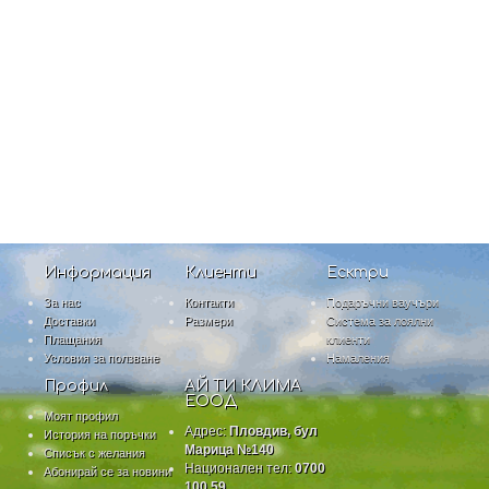
Информация
Клиенти
Есктри
За нас
Контакти
Подаръчни ваучъри
Доставки
Размери
Система за лоялни
Плащания
клиенти
Условия за ползване
Намаления
Профил
АЙ ТИ КЛИМА
ЕООД
Моят профил
Адрес:
Пловдив, бул
История на поръчки
Марица №140
Списък с желания
Национален тел:
0700
Абонирай се за новини
100 59