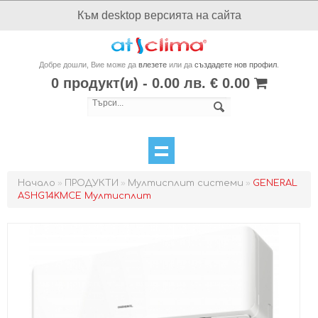
Към desktop версията на сайта
Добре дошли, Вие може да
влезете
или да
създадете нов профил
.
0 продукт(и) - 0.00 лв. € 0.00
Начало
»
ПРОДУКТИ
»
Мултисплит системи
»
GENERAL
ASHG14KMCE Мултисплит