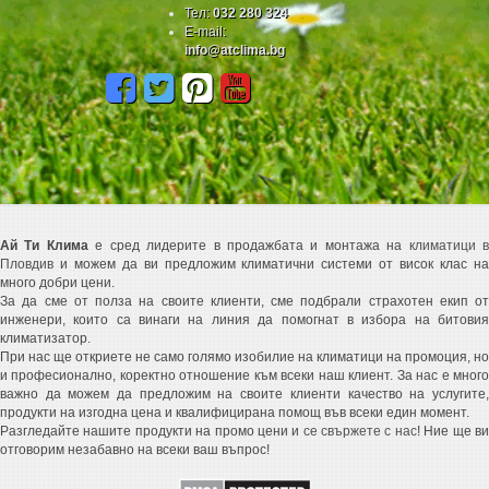
Тел:
032 280 324
E-mail:
info@atclima.bg
Ай Ти Клима
е сред лидерите в продажбата и монтажа на
климатици 
Пловдив
и можем да ви предложим климатични системи от висок клас на
много добри цени.
За да сме от полза на своите клиенти, сме подбрали страхотен екип от
инженери, които са винаги на линия да помогнат в избора на битовия
климатизатор.
При нас ще откриете не само голямо изобилие на климатици на промоция, но
и професионално, коректно отношение към всеки наш клиент. За нас е много
важно да можем да предложим на своите клиенти качество на услугите,
продукти на изгодна цена и квалифицирана помощ във всеки един момент.
Разгледайте нашите продукти на промо цени и
се свържете с нас
! Ние ще в
отговорим незабавно на всеки ваш въпрос!