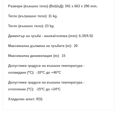
Размери (външно тяло) (ВxШxД): 541 x 663 x 290 mm.
Тегло (вътрешно тяло): 11 kg.
Тегло (външно тяло): 23 kg.
Диаметър на тръби - малка/голяма (mm): 6.35/9.52
Максимална дължина на тръбите (m): 20
Максимална денивелация (m): 15
Допустими градуси на външна температура -
o
o
o
охлаждане
(
C):
-10
C
до +46
C
Допустими градуси на външна температура -
o
o
o
отопление
(
C):
-15
C
до +24
C
Хладилен агент: R32.