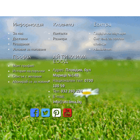
Информация
Клиенти
Есктри
За нас
Контакти
Подаръчни ваучъри
Доставки
Размери
Система за лоялни
Плащания
клиенти
Условия за ползване
Намаления
Профил
АЙ ТИ КЛИМА
ЕООД
Моят профил
Адрес:
Пловдив, бул
История на поръчки
Марица №140
Списък с желания
Национален тел:
0700
Абонирай се за новини
100 59
Тел:
032 280 324
E-mail:
info@atclima.bg