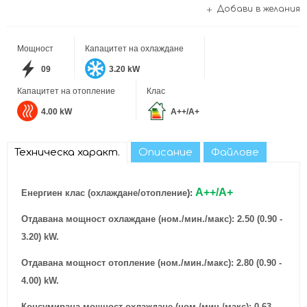
Добави в желания
Мощност
Капацитет на охлаждане
09
3.20 kW
Капацитет на отопление
Клас
4.00 kW
A++/A+
Техническа характ.
Описание
Файлове
A++
/A+
Енергиен клас (охлаждане/отопление
):
Отдавана мощност охлаждане (ном./мин./макс): 2.50 (0.90 -
3.20) kW.
Отдавана мощност отопление (ном./мин./макс): 2.80 (0.90 -
4.00) kW.
Консумирана мощност охлаждане (ном./мин./макс): 0.63