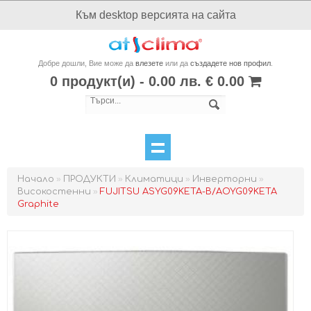
Към desktop версията на сайта
Добре дошли, Вие може да
влезете
или да
създадете нов профил
.
0 продукт(и) - 0.00 лв. € 0.00
Начало
»
ПРОДУКТИ
»
Климатици
»
Инверторни
»
Високостенни
»
FUJITSU ASYG09KETA-B/AOYG09KETA
Graphite