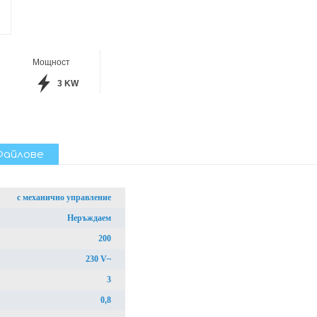
Мощност
3 KW
Файлове
с механично управление
Неръждаем
200
230 V~
3
0,8