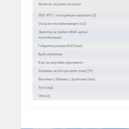
Начин на загряване на водата
MIX 40ºC с електрически нагревател [l]
Площ на топлообменниците [m2]
Диаметър на тръбите (ВиК мрежа/
топлообменник)
Габаритни размери ØxH [mm]
Брой серпентини
Клас на енергийна ефективност
Топлинни загуби при нулев товар [W]
Височина x Ширина х Дълбочина [mm]
Тегло [kg]
Обем [l]