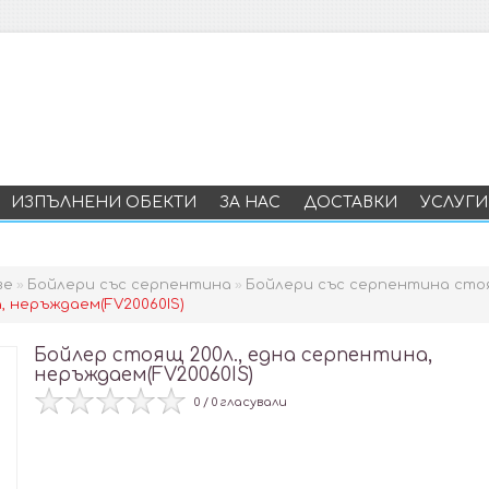
ИЗПЪЛНЕНИ ОБЕКТИ
ЗА НАС
ДОСТАВКИ
УСЛУГИ
ве
»
Бойлери със серпентина
»
Бойлери със серпентина сто
, неръждаем(FV20060IS)
Бойлер стоящ 200л., една серпентина,
неръждаем(FV20060IS)
0 / 0 гласували